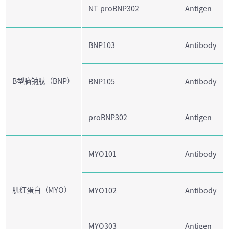
NT-proBNP302
Antigen
BNP103
Antibody
B型脑钠肽（BNP）
BNP105
Antibody
proBNP302
Antigen
MYO101
Antibody
肌红蛋白（MYO）
MYO102
Antibody
MYO303
Antigen