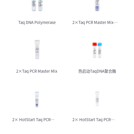
Taq DNA Polymerase
2×Taq PCR Master Mix
(with Dye)
2×Taq PCR Master Mix
热启动TaqDNA聚合酶
2× HotStart Taq PCR
2× HotStart Taq PCR
Master Mix(with Dye)
Master Mix