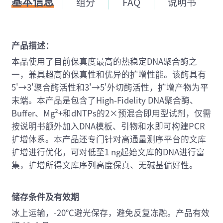
基本信息
组分
FAQ
说明书
产品描述：
本品使用了目前保真度最高的热稳定DNA聚合酶之
一，兼具超高的保真性和优异的扩增性能。该酶具有
5'→3'聚合酶活性和3'→5'外切酶活性，扩增产物为平
末端。本产品是包含了High-Fidelity DNA聚合酶、
Buffer、Mg²+和dNTPs的2×预混合即用型试剂，仅需
按说明书额外加入DNA模板、引物和水即可构建PCR
扩增体系。本产品还专门针对高通量测序平台的文库
扩增进行优化，可对低至1 ng起始文库的DNA进行富
集，扩增所得文库序列高度保真、无碱基偏好性。
储存条件及有效期
冰上运输，-20℃避光保存，避免反复冻融。产品有效